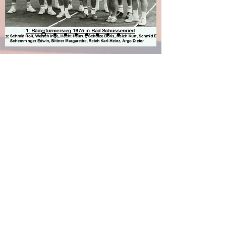
1975
Erster Bäderturnier-Sieg des TC Bad Buchau
in Bad Schussenried
v.l.: Rolf Schmid, Inge Welsch, Helmut Hecht,
Doris Schulze, Kurt Reich, Erwin Schmid,
Edwin Schemminger, Margarethe Bittner, Karl-
Heinz Reich, Dieter Argo
Impressum
Datenschutz