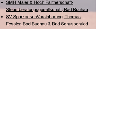
SMH Maier & Hoch Partnerschaft-
Steuerberatungsgesellschaft, Bad Buchau
SV SparkassenVersicherung, Thomas
Fessler, Bad Buchau & Bad Schussenried
Thermalbad Buchau Betriebs-GmbH,
Adelindistherme, Bad Buchau
Vital-Halle, TC Bad Schussenried, Bad
Schussenried
Volksbank Ulm-Biberach eG, Bad Buchau
Walter Thomas Betriebseinrichtungen, Bad
Buchau
Sponsoring beim TC Bad Buchau